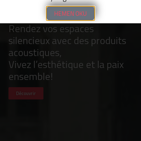
HEMEN OKU
Rendez vos espaces
silencieux avec des produits
acoustiques,
Vivez l’esthétique et la paix
ensemble!
Découvrir