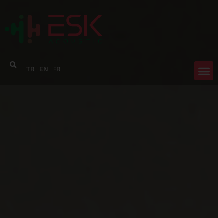
TR
EN
FR