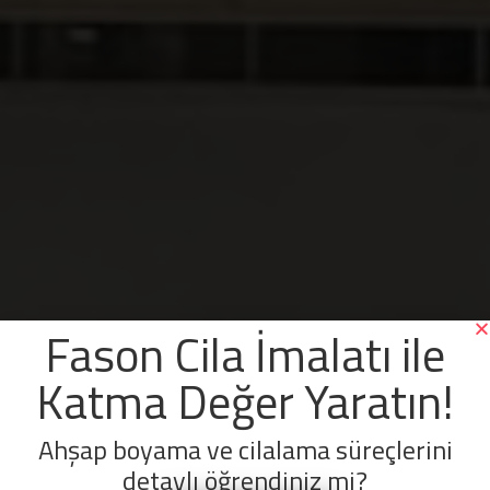
Fason Cila İmalatı ile
Katma Değer Yaratın!
Ahşap boyama ve cilalama süreçlerini
detaylı öğrendiniz mi?