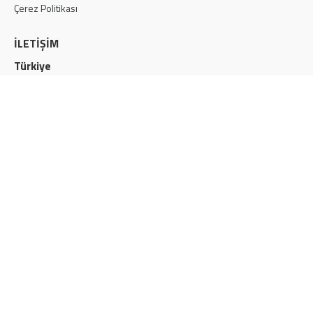
Çerez Politikası
İLETİŞİM
Türkiye
info@eskakustik.com
+90 216 452 60 90
Ataşehir Ferhatpaşa 47. Sok. No:11, İstanbul
Maroc
salesmaroc@eskakustik.com
+212 522 473 494
51 Bd Moulouya, Casablanca 20340, Morocco
SOSYAL MEDYA
ESK AKustik © 2010-2026