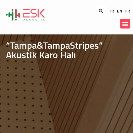
TR
EN
FR
“Tampa&TampaStripes”
Akustik Karo Halı