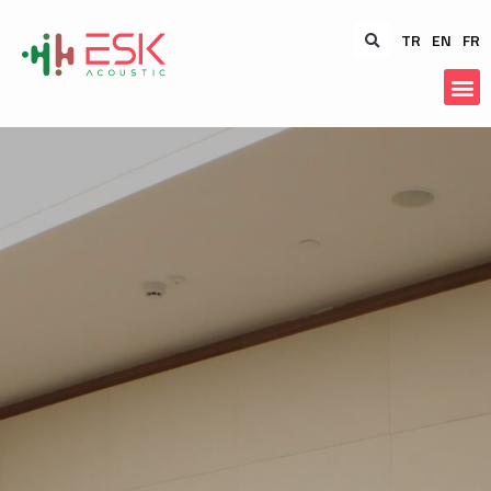
TR
EN
FR