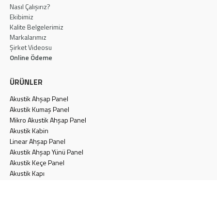
Nasıl Çalışırız?
Ekibimiz
Kalite Belgelerimiz
Markalarımız
Şirket Videosu
Online Ödeme
ÜRÜNLER
Akustik Ahşap Panel
Akustik Kumaş Panel
Mikro Akustik Ahşap Panel
Akustik Kabin
Linear Ahşap Panel
Akustik Ahşap Yünü Panel
Akustik Keçe Panel
Akustik Kapı
Akustik Cam Yünü Panel
Akustik Alçı Panel
Akustik Hareketli Bölme Duvar
Konferans Koltuğu