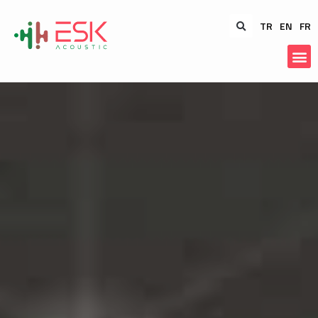
TR
EN
FR