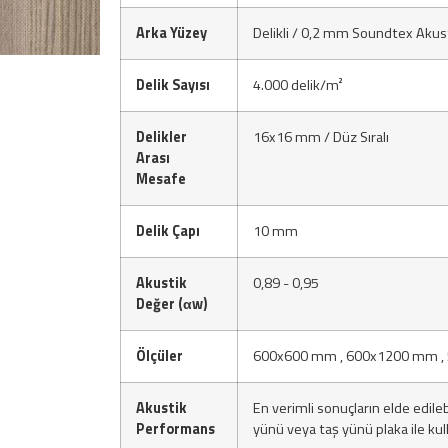
Arka Yüzey
Delikli / 0,2 mm Soundtex Akus
Delik Sayısı
4.000 delik/m²
Delikler
16x16 mm / Düz Sıralı
Arası
Mesafe
Delik Çapı
10 mm
Akustik
0,89 - 0,95
Değer (αw)
Ölçüler
600x600 mm , 600x1200 mm ,
Akustik
En verimli sonuçların elde edile
Performans
yünü veya taş yünü plaka ile kull