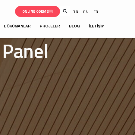
TR
EN
FR
ONLINE ÖDEME
DÖKÜMANLAR
PROJELER
BLOG
İLETIŞIM
 Panel