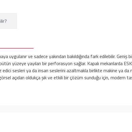
lir?​
a uygulanır ve sadece yakından bakıldığında fark edilebilir. Geniş bir f
ütün yüzeye yayılan bir perforasyon sağlar. Kapalı mekanlarda ESKmikr
edici sesleri ya da insan seslerini azaltmakla birlikte makine ya da m
sel açıdan oldukça şık ve etkili bir çözüm sunduğu için, modern tasarı
ER
SAYFALAR