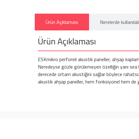
Ürün Açıklaması
Nerelerde kullanılabi
Ürün Açıklaması
ESKmikro perforeli akustik paneller, ahşap kaplamay
Neredeyse gözle görülemeyen özelliğin yanı sıra b
derecede ortam akustiğini sağlar böylece rahatsız 
akustik ahşap paneller, hem fonksiyonel hem de gör
KURUMSAL
ÜRÜNL