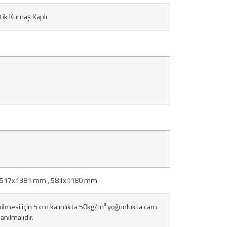
tik Kumaş Kaplı
 517x1381 mm , 581x1180 mm
bilmesi için 5 cm kalınlıkta 50kg/m³ yoğunlukta cam
anılmalıdır.