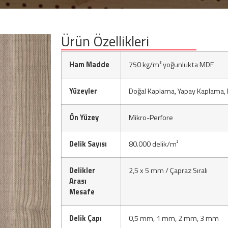
Ürün Özellikleri
Ham Madde
750 kg/m³ yoğunlukta MDF
Yüzeyler
Doğal Kaplama, Yapay Kaplama,
Ön Yüzey
Mikro-Perfore
Delik Sayısı
80.000 delik/m²
Delikler
2,5 x 5 mm / Çapraz Sıralı
Arası
Mesafe
Delik Çapı
0,5 mm, 1 mm, 2 mm, 3 mm