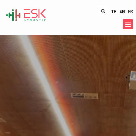
TR
EN
FR