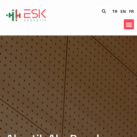
TR
EN
FR