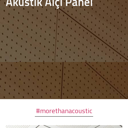
Akustik Alçı Panel
#morethanacoustic