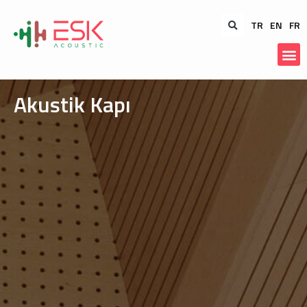
TR
EN
FR
Akustik Kapı