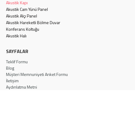
Akustik Kapı
Akustik Cam Yünü Panel
Akustik Alçı Panel
Akustik Hareketli Bölme Duvar
Konferans Koltuğu
Akustik Halı
SAYFALAR
Teklif Formu
Blog
Müşteri Memnuniyeti Anket Formu
İletişim
Aydınlatma Metni
Gizlilik Politikası
Çerez Politikası
İLETİŞİM
Türkiye
info@eskakustik.com