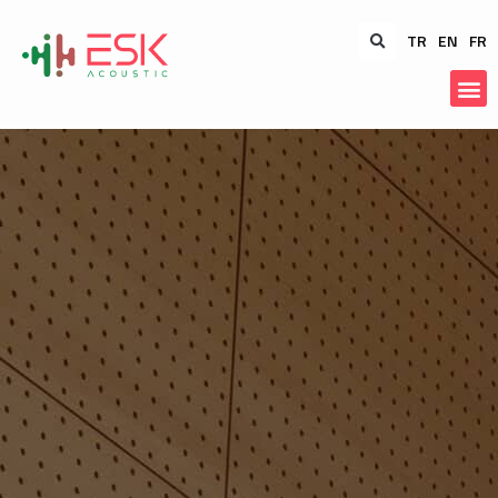
TR
EN
FR