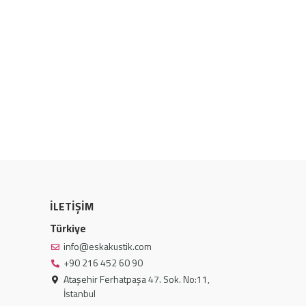
İLETİŞİM
Türkiye
info@eskakustik.com
+90 216 452 60 90
Ataşehir Ferhatpaşa 47. Sok. No:11,
İstanbul