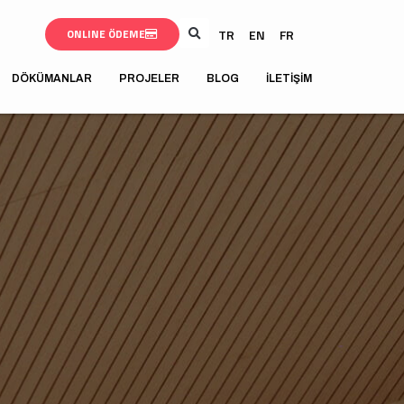
TR
EN
FR
ONLINE ÖDEME
DÖKÜMANLAR
PROJELER
BLOG
İLETIŞIM