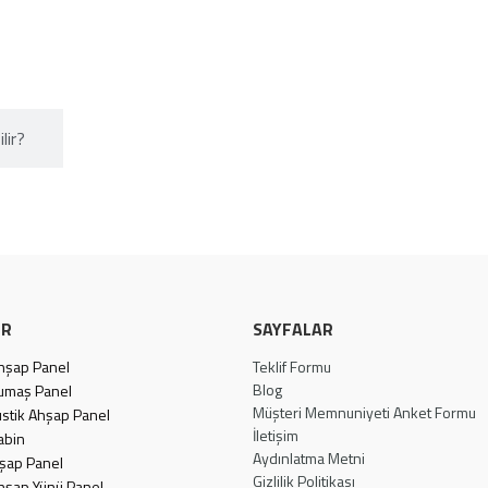
lir?​
ER
SAYFALAR
Ahşap Panel
Teklif Formu
Blog
Kumaş Panel
Müşteri Memnuniyeti Anket Formu
stik Ahşap Panel
İletişim
abin
Aydınlatma Metni
hşap Panel
Gizlilik Politikası
hşap Yünü Panel