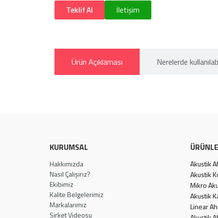
Teklif Al
İletişim
Ürün Açıklaması
Nerelerde kullanılabi
KURUMSAL
ÜRÜNL
Hakkımızda
Akustik 
Nasıl Çalışırız?
Akustik 
Ekibimiz
Mikro Aku
Kalite Belgelerimiz
Akustik K
Markalarımız
Linear A
Şirket Videosu
Akustik A