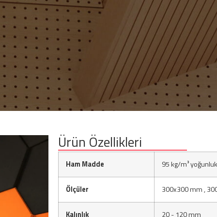
Ürün Özellikleri
Ham Madde
95 kg/m³ yoğunluk
Ölçüler
300x300 mm , 30
Kalınlık
20 - 120 mm