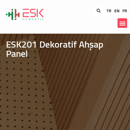
TR
EN
FR
ESK201 Dekoratif Ahşap
Panel