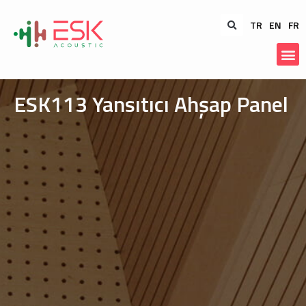
TR
EN
FR
ESK113 Yansıtıcı Ahşap Panel