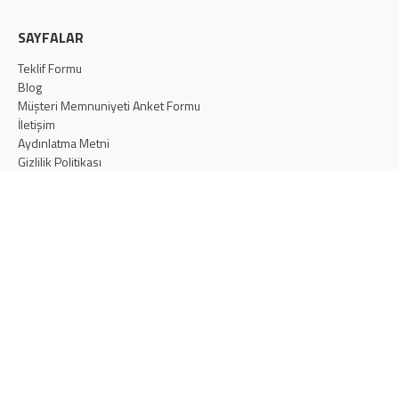
SAYFALAR
Teklif Formu
Blog
Müşteri Memnuniyeti Anket Formu
İletişim
Aydınlatma Metni
Gizlilik Politikası
Çerez Politikası
İLETİŞİM
Türkiye
info@eskakustik.com
+90 216 452 60 90
Ataşehir Ferhatpaşa 47. Sok. No:11, İstanbul
Maroc
salesmaroc@eskakustik.com
+212 522 473 494