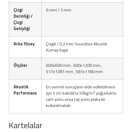
Çizgi
6 mm / 3 mm
Derinliği /
Çizgi
Genişliği
Arka Yüzey
Çizgili / 0,2 mm Soundtex Akustik
Kumaş Kaplı
Ölçüler
600x600 mm , 600x1200 mm ,
517x1381 mm , 581x1180 mm
Akustik
En verimli sonuçların elde edilebilmesi
Performans
için 5 cm kalınlıkta 50kg/m³ yoğunlukta
cam yünü veya taş yünü plaka ile
kullanılmalıdır.
Kartelalar