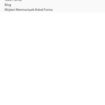
Blog
Müşteri Memnuniyeti Anket Formu
İletişim
Aydınlatma Metni
Gizlilik Politikası
Çerez Politikası
İLETİŞİM
Türkiye
info@eskakustik.com
+90 216 452 60 90
Ataşehir Ferhatpaşa 47. Sok. No:11, İstanbul
Maroc
salesmaroc@eskakustik.com
+212 522 473 494
51 Bd Moulouya, Casablanca 20340, Morocco
SOSYAL MEDYA