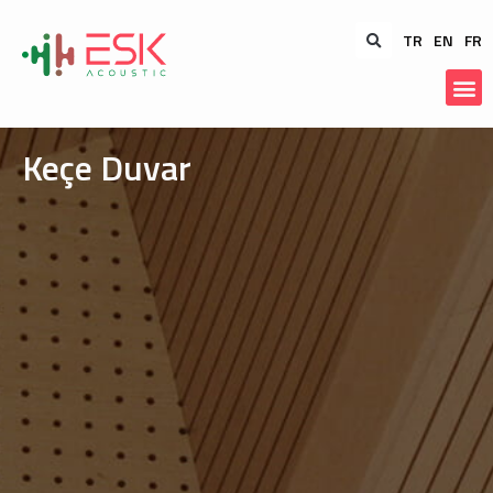
TR
EN
FR
Keçe Duvar