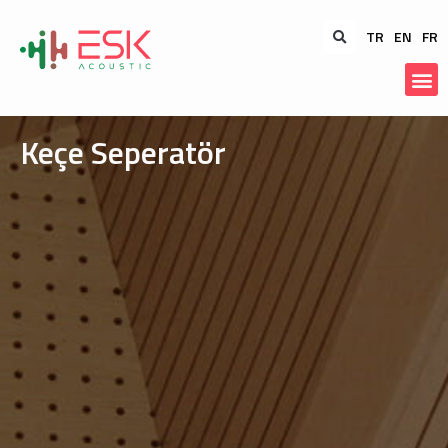
TR
EN
FR
Keçe Seperatör