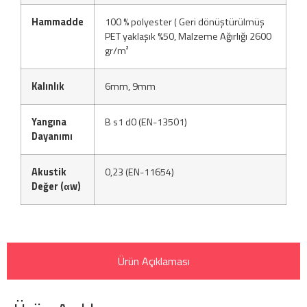
Hammadde
100 % polyester ( Geri dönüştürülmüş
PET yaklaşık %50, Malzeme Ağırlığı 2600
gr/m²
Kalınlık
6mm, 9mm
Yangına
B s1 d0 (EN-13501)
Dayanımı
Akustik
0,23 (EN-11654)
Değer (αw)
Ürün Açıklaması