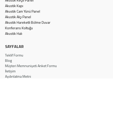
Akustik Keçe Panel
Akustik Kapı
Akustik Cam Yünü Panel
Akustik Alçı Panel
Akustik Hareketli Bölme Duvar
Konferans Koltuğu
Akustik Halı
SAYFALAR
Teklif Formu
Blog
Müşteri Memnuniyeti Anket Formu
İletişim
Aydınlatma Metni
Gizlilik Politikası
Çerez Politikası
İLETİŞİM
Türkiye