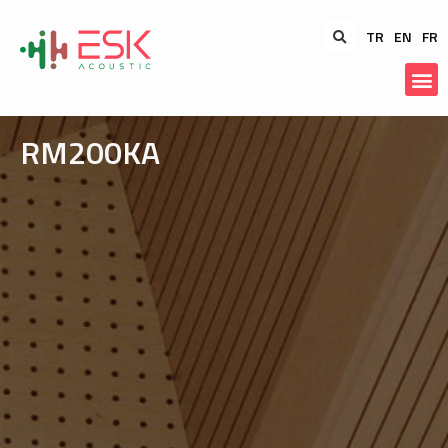
TR
EN
FR
RM200KA