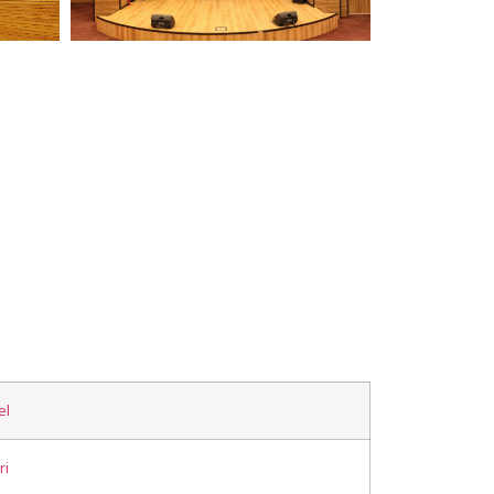
el
ri