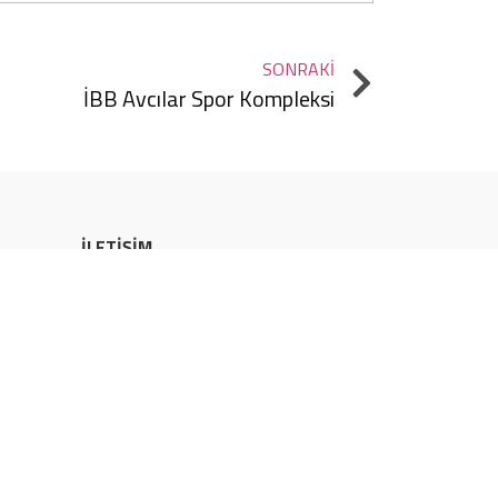
SONRAKI
İBB Avcılar Spor Kompleksi
İLETİŞİM
Türkiye
info@eskakustik.com
+90 216 452 60 90
Ataşehir Ferhatpaşa 47. Sok. No:11,
İstanbul
Maroc
salesmaroc@eskakustik.com
+212 522 473 494