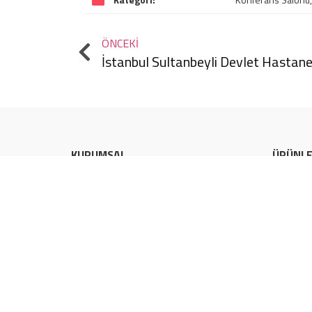
ÖNCEKI
İstanbul Sultanbeyli Devlet Hastane
KURUMSAL
ÜRÜNL
Hakkımızda
Akustik 
Nasıl Çalışırız?
Akustik 
Ekibimiz
Mikro Aku
Kalite Belgelerimiz
Akustik K
Markalarımız
Linear A
Şirket Videosu
Akustik A
Online Ödeme
Akustik K
Akustik K
Akustik C