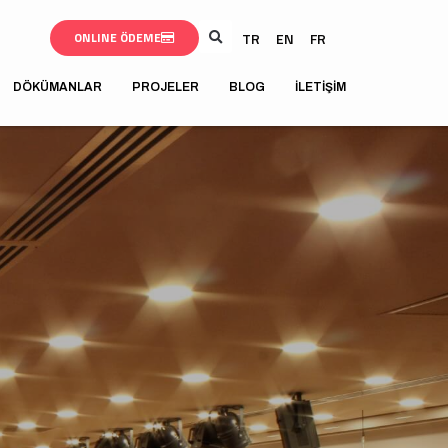
TR
EN
FR
ONLINE ÖDEME
DÖKÜMANLAR
PROJELER
BLOG
İLETIŞIM