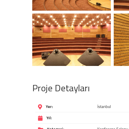
Proje Detayları
Yer:
İstanbul
Yıl:
Kategori:
Konferans Salonu,