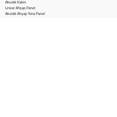
Akustik Kabin
Linear Ahşap Panel
Akustik Ahşap Yünü Panel
Akustik Keçe Panel
Akustik Kapı
Akustik Cam Yünü Panel
Akustik Alçı Panel
Akustik Hareketli Bölme Duvar
Konferans Koltuğu
Akustik Halı
SAYFALAR
Teklif Formu
Blog
Müşteri Memnuniyeti Anket Formu
İletişim
Aydınlatma Metni
Gizlilik Politikası
Çerez Politikası