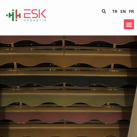
TR
EN
FR