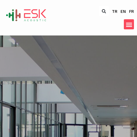
TR
EN
FR