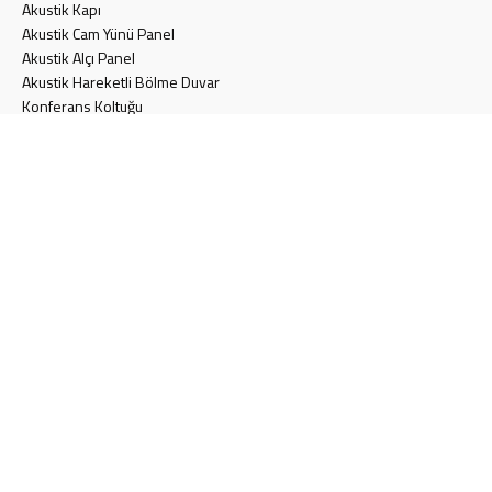
Akustik Kapı
Akustik Cam Yünü Panel
Akustik Alçı Panel
Akustik Hareketli Bölme Duvar
Konferans Koltuğu
Akustik Halı
SAYFALAR
Teklif Formu
Blog
Müşteri Memnuniyeti Anket Formu
İletişim
Aydınlatma Metni
Gizlilik Politikası
Çerez Politikası
İLETİŞİM
Türkiye
info@eskakustik.com