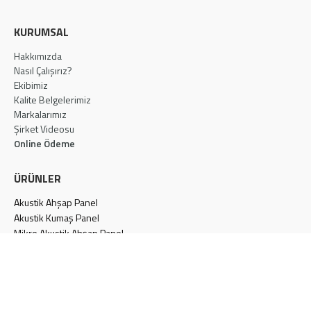
KURUMSAL
Hakkımızda
Nasıl Çalışırız?
Ekibimiz
Kalite Belgelerimiz
Markalarımız
Şirket Videosu
Online Ödeme
ÜRÜNLER
Akustik Ahşap Panel
Akustik Kumaş Panel
Mikro Akustik Ahşap Panel
Akustik Kabin
Linear Ahşap Panel
Akustik Ahşap Yünü Panel
Akustik Keçe Panel
Akustik Kapı