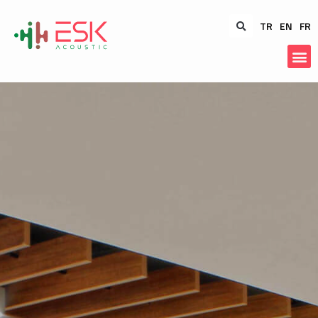
TR
EN
FR