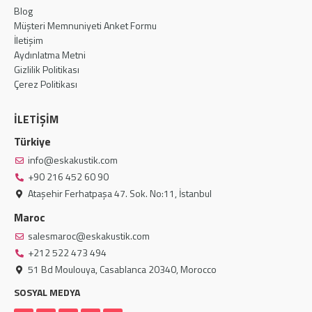
Blog
Müşteri Memnuniyeti Anket Formu
İletişim
Aydınlatma Metni
Gizlilik Politikası
Çerez Politikası
İLETİŞİM
Türkiye
info@eskakustik.com
+90 216 452 60 90
Ataşehir Ferhatpaşa 47. Sok. No:11, İstanbul
Maroc
salesmaroc@eskakustik.com
+212 522 473 494
51 Bd Moulouya, Casablanca 20340, Morocco
SOSYAL MEDYA