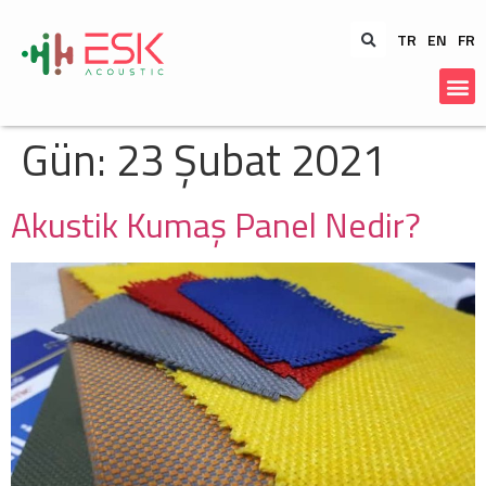
TR
EN
FR
Gün:
23 Şubat 2021
Akustik Kumaş Panel Nedir?