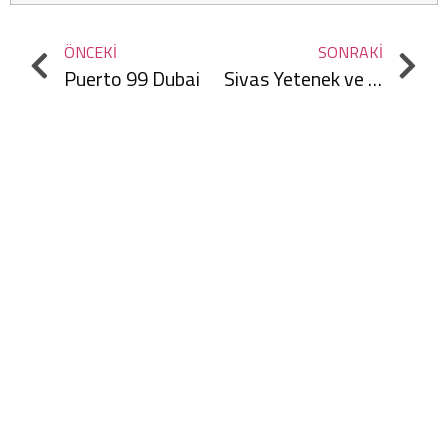
ÖNCEKI
SONRAKI
Puerto 99 Dubai
Sivas Yetenek ve Beceri Merkezi
KURUMSAL
Hakkımızda
Nasıl Çalışırız?
Ekibimiz
Kalite Belgelerimiz
Markalarımız
Şirket Videosu
Online Ödeme
ÜRÜNLER
Akustik Ahşap Panel