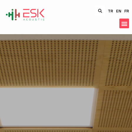
TR
EN
FR