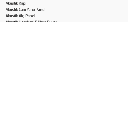
Akustik Kapı
Akustik Cam Yünü Panel
Akustik Alçı Panel
Akustik Hareketli Bölme Duvar
Konferans Koltuğu
Akustik Halı
SAYFALAR
Teklif Formu
Blog
Müşteri Memnuniyeti Anket Formu
İletişim
Aydınlatma Metni
Gizlilik Politikası
Çerez Politikası
İLETİŞİM
Türkiye
info@eskakustik.com