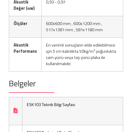
Akustik
0,93 - 0,97
Değer (αw)
Ölçüler
600x600 mm , 600x1200 mm ,
517x1381 mm , 581x1180 mm
Akustik
En verimli sonuçların elde edilebilmesi
Performans
için 5 cm kalınlıkta 50kg/m³ yoğunlukta
cam yünü veya taş yünü plaka ile
kullanılmalıdır.
Belgeler
ESK103 Teknik Bilgi Sayfası