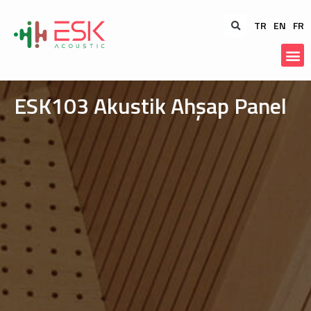
TR
EN
FR
ESK103 Akustik Ahşap Panel