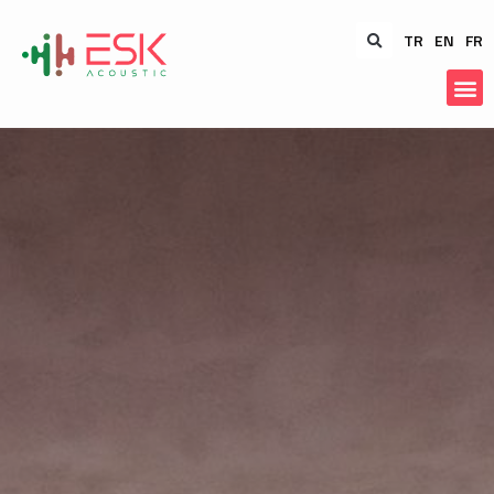
TR
EN
FR