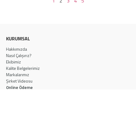
1
2
3
4
5
KURUMSAL
Hakkımızda
Nasıl Çalışırız?
Ekibimiz
Kalite Belgelerimiz
Markalarımız
Şirket Videosu
Online Ödeme
ÜRÜNLER
Akustik Ahşap Panel
Akustik Kumaş Panel
Mikro Akustik Ahşap Panel
Akustik Kabin