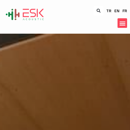
TR
EN
FR