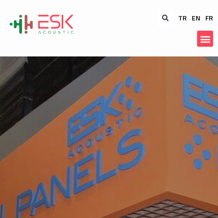
TR
EN
FR