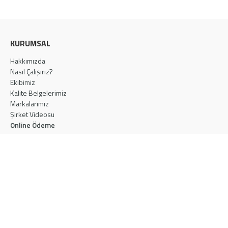
KURUMSAL
Hakkımızda
Nasıl Çalışırız?
Ekibimiz
Kalite Belgelerimiz
Markalarımız
Şirket Videosu
Online Ödeme
ÜRÜNLER
Akustik Ahşap Panel
Akustik Kumaş Panel
Mikro Akustik Ahşap Panel
Akustik Kabin
Linear Ahşap Panel
Akustik Ahşap Yünü Panel