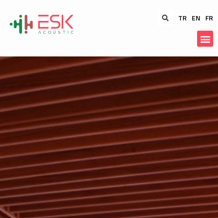
TR
EN
FR