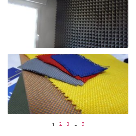
1
2
3
…
5