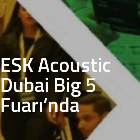
ESK Acoustic
Dubai Big 5
Fuarı’nda